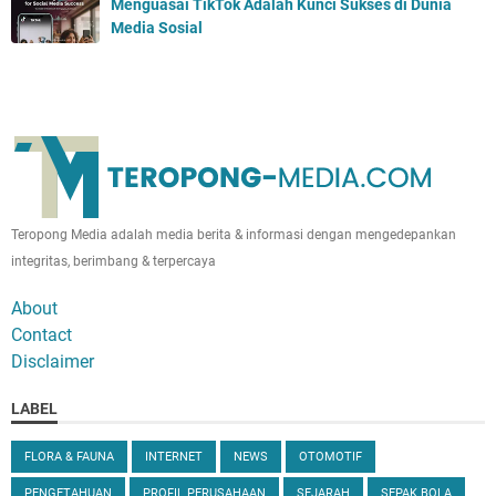
Menguasai TikTok Adalah Kunci Sukses di Dunia
Media Sosial
Teropong Media adalah media berita & informasi dengan mengedepankan
integritas, berimbang & terpercaya
About
Contact
Disclaimer
LABEL
FLORA & FAUNA
INTERNET
NEWS
OTOMOTIF
PENGETAHUAN
PROFIL PERUSAHAAN
SEJARAH
SEPAK BOLA