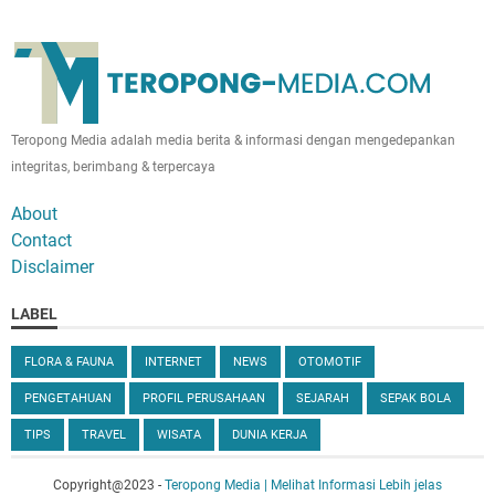
Teropong Media adalah media berita & informasi dengan mengedepankan
integritas, berimbang & terpercaya
About
Contact
Disclaimer
LABEL
FLORA & FAUNA
INTERNET
NEWS
OTOMOTIF
PENGETAHUAN
PROFIL PERUSAHAAN
SEJARAH
SEPAK BOLA
TIPS
TRAVEL
WISATA
DUNIA KERJA
Copyright@2023 -
Teropong Media | Melihat Informasi Lebih jelas